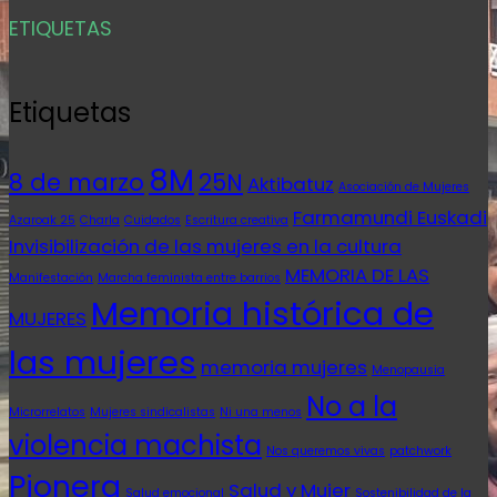
ETIQUETAS
Etiquetas
8M
8 de marzo
25N
Aktibatuz
Asociación de Mujeres
Farmamundi Euskadi
Azaroak 25
Charla
Cuidados
Escritura creativa
Invisibilización de las mujeres en la cultura
MEMORIA DE LAS
Manifestación
Marcha feminista entre barrios
Memoria histórica de
MUJERES
las mujeres
memoria mujeres
Menopausia
No a la
Microrrelatos
Mujeres sindicalistas
Ni una menos
violencia machista
Nos queremos vivas
patchwork
Pionera
Salud y Mujer
Salud emocional
Sostenibilidad de la