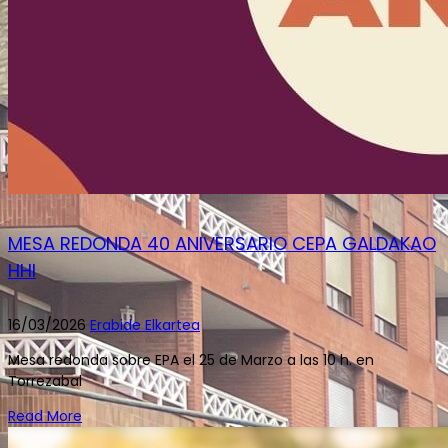
MESA REDONDA 40 ANIVERSARIO CEPA GALDAKAO
HHI
16/03/2026
Erabide Elkartea
Mesa redonda sobre EPA el 25 de Marzo a las 10 h. en
Torrezabal
Read More