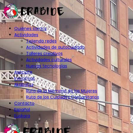
Quiénes somos
Actividades
Tejiendo redes
Actividades de autocuidado
Talleres creativos
Actividades culturales
Nuevas tecnologías
Asóciate
Iniciativas
Aktibatuz
Ruta de la Memoria de las Mujeres
Ruta de los Cuidados Comunitarios
Contacto
Español
Euskara