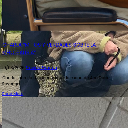
CHARLA “MITOS Y VERDADES SOBRE LA
MENOPAUSIA”
10/03/2026
Erabide Elkartea
Charla sobre la menopausia de la mano de Ana Dosio
Revenga
Read More