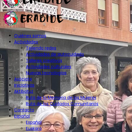
Quiénes somos
Actividades
Tejiendo redes
Actividades de autocuidado
Talleres creativos
Actividades culturales
Nuevas tecnologías
Asóciate
Iniciativas
Aktibatuz
Ruta de la Memoria de las Mujeres
Ruta de los Cuidados Comunitarios
Contacto
Español
Español
Euskara