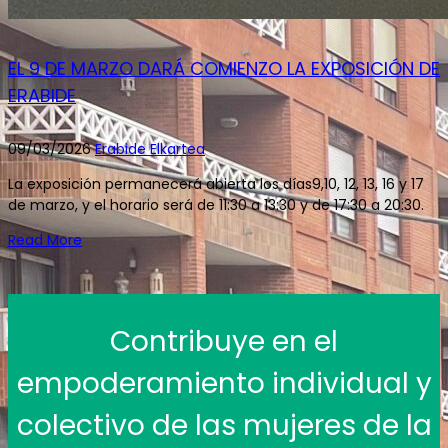
EL 9 DE MARZO DARÁ COMIENZO LA EXPOSICIÓN DE
ERABIDE
09/03/2026
Erabide Elkartea
La exposición permanecerá abierta los días9,10, 12, 13, 16 y 17
de marzo, y el horario será de 11:30 a 13:30 y de 17:30 a 20:30.
Read More
Contribuye en el
empoderamiento individual y
colectivo de las mujeres de la