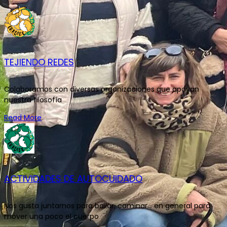
TEJIENDO REDES
Colaboramos con diversas organizaciones que apoyan
nuestra filosofía
Read More
ACTIVIDADES DE AUTOCUIDADO
Nos gusta juntarnos para bailar, caminar... en general para
mover una poco el cuerpo