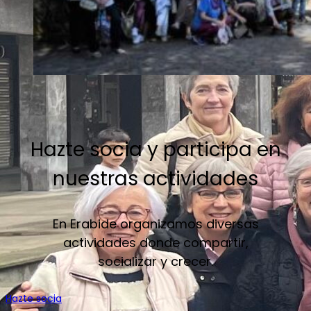
Hazte socia y participa en
nuestras actividades
En Erabide organizamos diversas
actividades donde compartir,
socializar y crecer.
Hazte socia