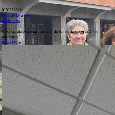
10/03/2026
Erabide Elkartea
Iniciativas
0
Charla sobre la menopausia de la mano de Ana Dosio
Revenga
Read More