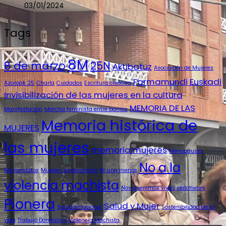
03/01/2024
Tags
8M
8 de marzo
25N
Aktibatuz
Asociación de Mujeres
Farmamundi Euskadi
Azaroak 25
Charla
Cuidados
Escritura creativa
Invisibilización de las mujeres en la cultura
MEMORIA DE LAS
Manifestación
Marcha feminista entre barrios
Memoria histórica de
MUJERES
las mujeres
memoria mujeres
Menopausia
No a la
Microrrelatos
Mujeres sindicalistas
Ni una menos
violencia machista
Nos queremos vivas
patchwork
Pionera
Salud y Mujer
Salud emocional
Sostenibilidad de la
vida
Trabajo Doméstico
Violencia Machista