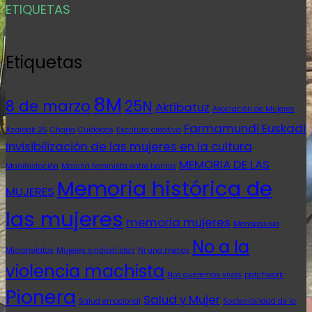
ETIQUETAS
Etiquetas
8M
8 de marzo
25N
Aktibatuz
Asociación de Mujeres
Farmamundi Euskadi
Azaroak 25
Charla
Cuidados
Escritura creativa
Invisibilización de las mujeres en la cultura
MEMORIA DE LAS
Manifestación
Marcha feminista entre barrios
Memoria histórica de
MUJERES
las mujeres
memoria mujeres
Menopausia
No a la
Microrrelatos
Mujeres sindicalistas
Ni una menos
violencia machista
Nos queremos vivas
patchwork
Pionera
Salud y Mujer
Salud emocional
Sostenibilidad de la