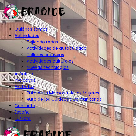
Quiénes somos
Actividades
Tejiendo redes
Actividades de autocuidado
Talleres creativos
Actividades culturales
Nuevas tecnologías
Asóciate
Iniciativas
Aktibatuz
Ruta de la Memoria de las Mujeres
Ruta de los Cuidados Comunitarios
Contacto
Español
Euskara