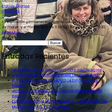
09/03/2026
Erabide Elkartea
Iniciativas
0
La exposición permanecerá abierta los días9,10, 12, 13, 16 y 17
de marzo, y el horario será de 11:30 a 13:30 y de 17:30 a 20:30.
Read More
Buscar
Buscar
Entradas Recientes
MESA REDONDA 40 ANIVERSARIO CEPA GALDAKAO HHI
CHARLA “MITOS Y VERDADES SOBRE LA MENOPAUSIA”
EL 9 DE MARZO DARÁ COMIENZO LA EXPOSICIÓN DE
ERABIDE
¡ACUDE EL 7 DE MARZO A LA MARCHA FEMINISTA ENTRE
BARRIOS!
EXPOSICIÓN RUTAS DE VIDA, SALUD Y LA MEMORIA DE LAS
MUJERES HASTA EL 5 DE DICIEMBRE