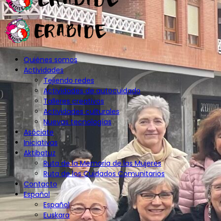
Quiénes somos
Actividades
Tejiendo redes
Actividades de autocuidado
Talleres creativos
Actividades culturales
Nuevas tecnologías
Asóciate
Iniciativas
Aktibatuz
Ruta de la Memoria de las Mujeres
Ruta de los Cuidados Comunitarios
Contacto
Español
Español
Euskara