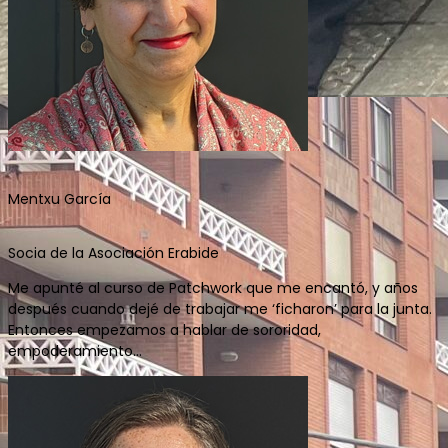
Mentxu García
Socia de la Asociación Erabide
Me apunté al curso de Patchwork que me encantó, y años
después cuando dejé de trabajar me ‘ficharon’ para la junta.
Entonces empezamos a hablar de sororidad,
empoderamiento…