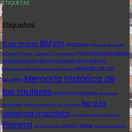
ETIQUETAS
Etiquetas
8M
8 de marzo
25N
Aktibatuz
Asociación de Mujeres
Farmamundi Euskadi
Azaroak 25
Charla
Cuidados
Escritura creativa
Invisibilización de las mujeres en la cultura
MEMORIA DE LAS
Manifestación
Marcha feminista entre barrios
Memoria histórica de
MUJERES
las mujeres
memoria mujeres
Menopausia
No a la
Microrrelatos
Mujeres sindicalistas
Ni una menos
violencia machista
Nos queremos vivas
patchwork
Pionera
Salud y Mujer
Salud emocional
Sostenibilidad de la