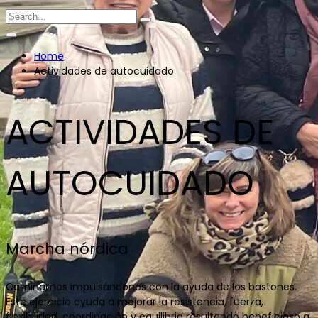
Home
Actividades de autocuidado
ACTIVIDADES DE
AUTOCUIDADO
Marcha nórdica
Caminamos impulsándonos con la ayuda de los bastones.
Este ejercicio ayuda a mejorar la resistencia, fuerza,
flexibilidad, coordinación y equilibrio resultando beneficioso a