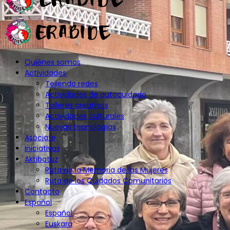
Quiénes somos
Actividades
Tejiendo redes
Actividades de autocuidado
Talleres creativos
Actividades culturales
Nuevas tecnologías
Asóciate
Iniciativas
Aktibatuz
Ruta de la Memoria de las Mujeres
Ruta de los Cuidados Comunitarios
Contacto
Español
Español
Euskara