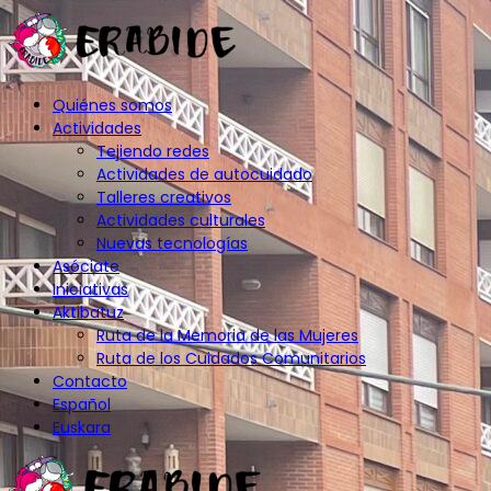
Quiénes somos
Actividades
Tejiendo redes
Actividades de autocuidado
Talleres creativos
Actividades culturales
Nuevas tecnologías
Asóciate
Iniciativas
Aktibatuz
Ruta de la Memoria de las Mujeres
Ruta de los Cuidados Comunitarios
Contacto
Español
Euskara