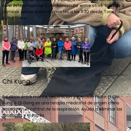
nivel osteomuscular y cardiovascular entre otros. Salimos a
caminar juntas todos los martes a las 11:30 desde Torrezabal
Kultur Etxea.
Chi Kung
Equilibrio entre mente, respiración y ejercicio físico. El Chi
Kung o Qi Gong es una terapia medicinal de origen chino
basada en el control de la respiración. Ayuda a eliminar las
tensiones y el estrés.